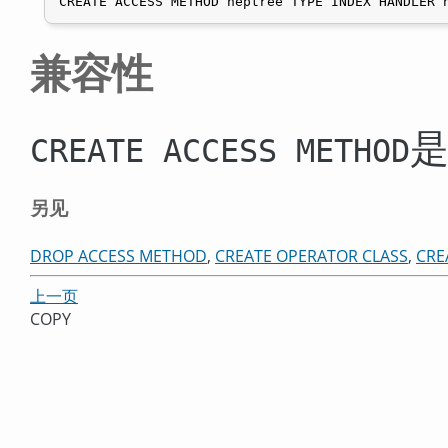
CREATE ACCESS METHOD heptree TYPE INDEX HANDLER 
兼容性
CREATE ACCESS METHOD
另见
DROP ACCESS METHOD
,
CREATE OPERATOR CLASS
,
CRE
上一页
COPY