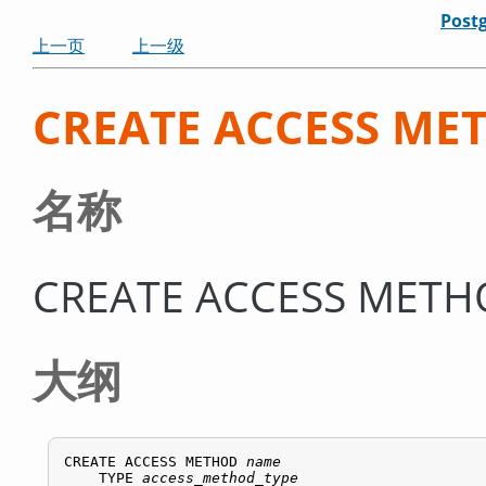
Post
上一页
上一级
CREATE ACCESS ME
名称
CREATE ACCESS M
大纲
CREATE ACCESS METHOD 
name
    TYPE 
access_method_type