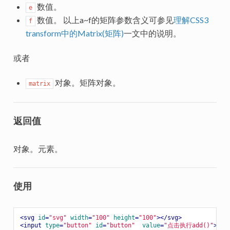
数值。
e
数值。 以上a~f的矩阵参数含义可参见
理解CSS3
f
transform中的Matrix(矩阵)
一文中的说明。
或者
对象。矩阵对象。
matrix
返回值
对象。元素。
使用
<
svg
id
=
"svg"
width
=
"100"
height
=
"100"
>
</
svg
>
<
input
type
=
"button"
id
=
"button"
value
=
"点击执行add()"
>