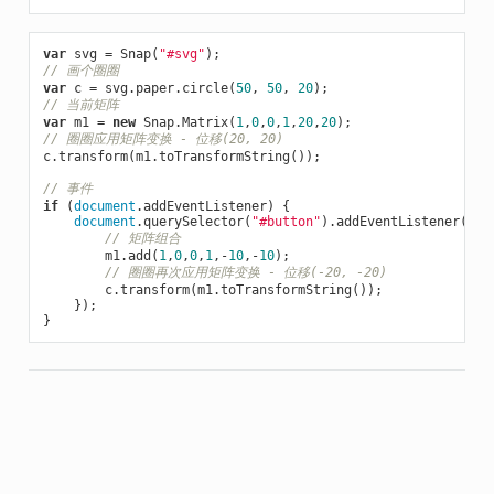
var
 svg = Snap(
"#svg"
// 画个圈圈
var
 c = svg.paper.circle(
50
, 
50
, 
20
// 当前矩阵
var
 m1 = 
new
 Snap.Matrix(
1
,
0
,
0
,
1
,
20
,
20
// 圈圈应用矩阵变换 - 位移(20, 20)
c.transform(m1.toTransformString());

// 事件
if
 (
document
.addEventListener) {

document
.querySelector(
"#button"
).addEventListener(
"cl
// 矩阵组合
        m1.add(
1
,
0
,
0
,
1
,-
10
,-
10
);

// 圈圈再次应用矩阵变换 - 位移(-20, -20)
        c.transform(m1.toTransformString());

    });
