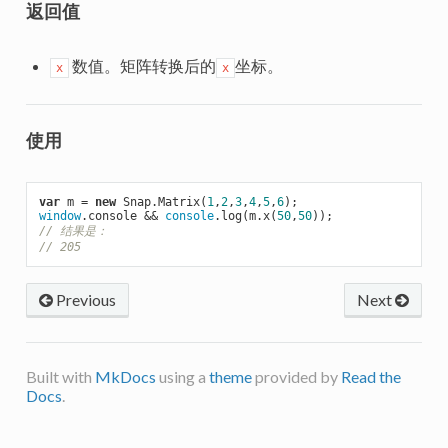
返回值
数值。矩阵转换后的
坐标。
x
x
使用
var
 m = 
new
 Snap.Matrix(
1
,
2
,
3
,
4
,
5
,
6
window
.console && 
console
.log(m.x(
50
,
50
// 结果是：
// 205
Previous
Next
Built with
MkDocs
using a
theme
provided by
Read the
Docs
.