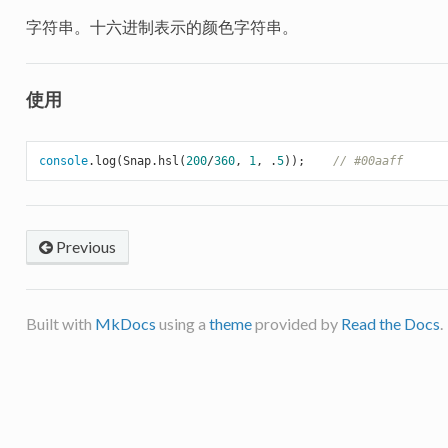
字符串。十六进制表示的颜色字符串。
使用
console
.log(Snap.hsl(
200
/
360
, 
1
, .
5
));    
// #00aaff
Previous
Built with
MkDocs
using a
theme
provided by
Read the Docs
.