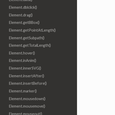
Element.dblclick()
Element.drag()
Element.getBBox()
Element.getPointAtLength()
Element.getSubpath()
Element.getTotalLength()
Element.hover()
Element.inAnim()
Element.innerSVG()
Element.insertAfter()
Element.insertBefore()
Element.marker()
Element.mousedown()
Element.mousemove()
Element.mouseout()