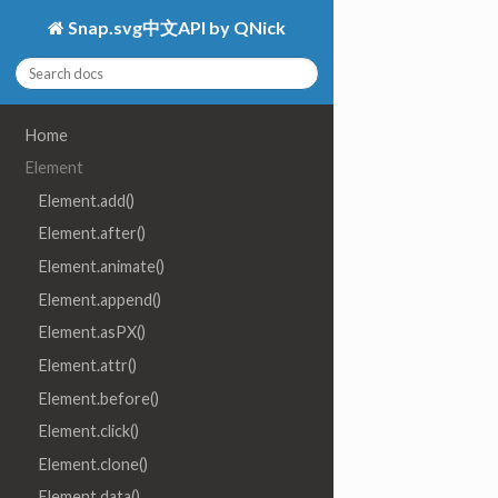
Snap.svg中文API by QNick
Home
Element
Element.add()
Element.after()
Element.animate()
Element.append()
Element.asPX()
Element.attr()
Element.before()
Element.click()
Element.clone()
Element.data()