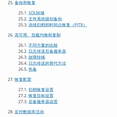
25.
备份和恢复
25.1.
SQL
转储
25.2.
文件系统级别备份
25.3.
连续归档和时间点恢复（PITR）
26.
高可用、负载均衡和复制
26.1.
不同方案的比较
26.2.
日志传送后备服务器
26.3.
故障转移
26.4.
日志传送的替代方法
26.5.
热备
27.
恢复配置
27.1.
归档恢复设置
27.2.
恢复目标设置
27.3.
后备服务器设置
28.
监控数据库活动