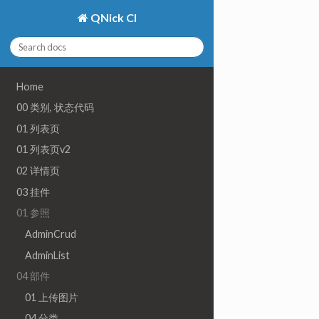
QNick CI
Home
00 类别, 状态代码
01 列表页
01 列表页v2
02 详情页
03 挂件
01 参照
AdminCrud
AdminList
04 部件
01 上传图片
04 分类