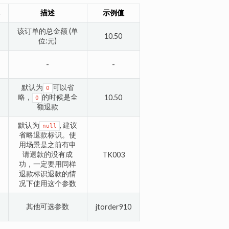
描述
示例值
该订单的总金额 (单
10.50
位:元)
-
-
默认为
可以省
0
略，
的时候是全
10.50
0
额退款
默认为
, 建议
null
省略退款标识。使
用场景是之前有申
请退款的没有成
TK003
功，一定要用同样
退款标识退款的情
况下使用这个参数
其他可选参数
jtorder910