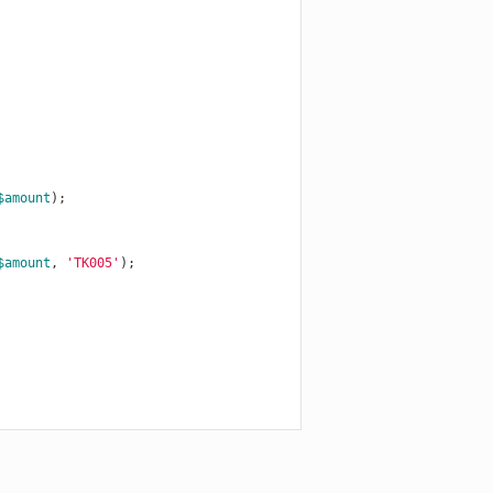
$amount
);

$amount
, 
'TK005'
);
