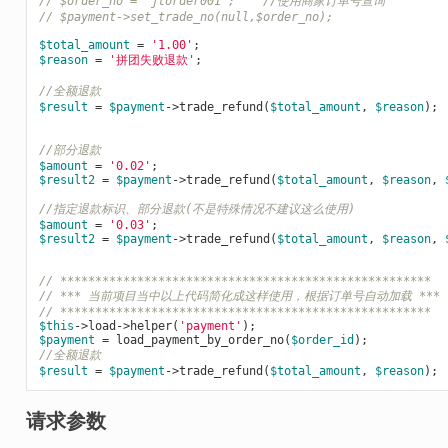
// $order_no = 'jtorder001';    //使用商家订单号查询
// $payment->set_trade_no(null,$order_no);
$total_amount
 = 
'1.00'
$reason
 = 
'拼团失败退款'
;

//全额退款
$result
 = 
$payment
->trade_refund(
$total_amount
, 
$reason
);

//部分退款
$amount
 = 
'0.02'
$result2
 = 
$payment
->trade_refund(
$total_amount
, 
$reason
, 
//指定退款标识、部分退款(不是特殊情况不建议这么使用)
$amount
 = 
'0.03'
$result2
 = 
$payment
->trade_refund(
$total_amount
, 
$reason
, 
// *****************************************************
// *** 当前项目当中以上代码简化成这样使用，根据订单号自动加载 ***
// *****************************************************
$this
->load->helper(
'payment'
$payment
 = load_payment_by_order_no(
$order_id
//全额退款
$result
 = 
$payment
->trade_refund(
$total_amount
, 
$reason
请求参数