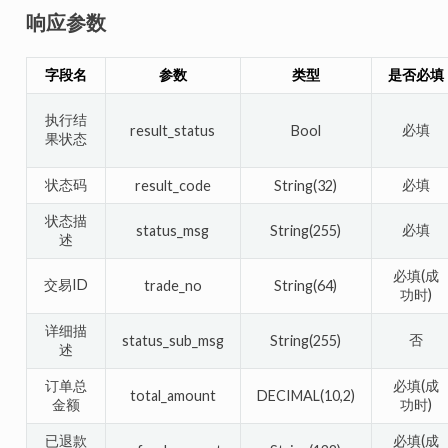
响应参数
字段名
参数
类型
是否必填
执行结
必填
result_status
Bool
果状态
状态码
必填
result_code
String(32)
状态描
必填
status_msg
String(255)
述
必填(成
交易ID
trade_no
String(64)
功时)
详细描
否
status_sub_msg
String(255)
述
订单总
必填(成
total_amount
DECIMAL(10,2)
金额
功时)
已退款
必填(成