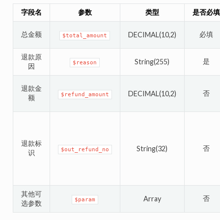
字段名
参数
类型
是否必填
总金额
必填
DECIMAL(10,2)
$total_amount
退款原
是
String(255)
$reason
因
退款金
否
DECIMAL(10,2)
$refund_amount
额
退款标
否
String(32)
$out_refund_no
识
其他可
否
Array
$param
选参数