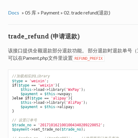
Docs
»
05 库 »
Payment »
02. trade refund(退款)
trade_refund (申请退款)
该接口提供全额退款部分退款功能。 部分退款时退款单号
可以在Pament.php文件里设置
REFUND_PREFIX
//加载相应的Library
$type
 = 
'weixin'
if
(
$type
 == 
'weixin'
){

$this
->load->library(
'WxPay'
); 

$payment
 = 
$this
->wxpay;

}
else
if
(
$type
 == 
'alipay'
){

$this
->load->library(
'AliPay'
); 

$payment
 = 
$this
->alipay;

}

// 设置订单号
$trade_no
 = 
'2017101621001004340289220052'
$payment
->set_trade_no(
$trade_no
);
