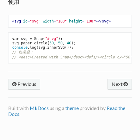
使用
<
svg
id
=
"svg"
width
=
"100"
height
=
"100"
>
</
svg
>
var
 svg = Snap(
"#svg"
);

svg.paper.circle(
50
, 
50
, 
40
console
// 结果是：
// <desc>Created with Snap</desc><defs/><circle cx="50" cy
Previous
Next
Built with
MkDocs
using a
theme
provided by
Read the
Docs
.