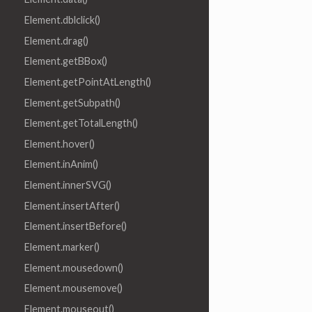
Element.dblclick()
Element.drag()
Element.getBBox()
Element.getPointAtLength()
Element.getSubpath()
Element.getTotalLength()
Element.hover()
Element.inAnim()
Element.innerSVG()
Element.insertAfter()
Element.insertBefore()
Element.marker()
Element.mousedown()
Element.mousemove()
Element.mouseout()