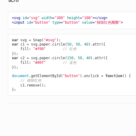
<
svg
id
=
"svg"
width
=
"300"
height
=
"100"
>
</
svg
>
<
input
id
=
"button"
type
=
"button"
value
=
"移除红色圈圈"
>
var
 svg = Snap(
"#svg"
var
 c1 = svg.paper.circle(
50
, 
50
, 
40
).attr({

    fill: 
"#f00"
// 红色
var
 c2 = svg.paper.circle(
150
, 
50
, 
40
).attr({

    fill: 
"#00f"
// 蓝色
});

document
.getElementById(
"button"
).onclick = 
function
()
{

// 移除红色
    c1.remove();
