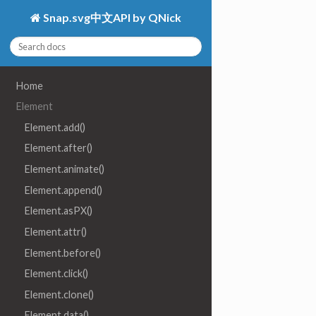
Snap.svg中文API by QNick
Home
Element
Element.add()
Element.after()
Element.animate()
Element.append()
Element.asPX()
Element.attr()
Element.before()
Element.click()
Element.clone()
Element.data()