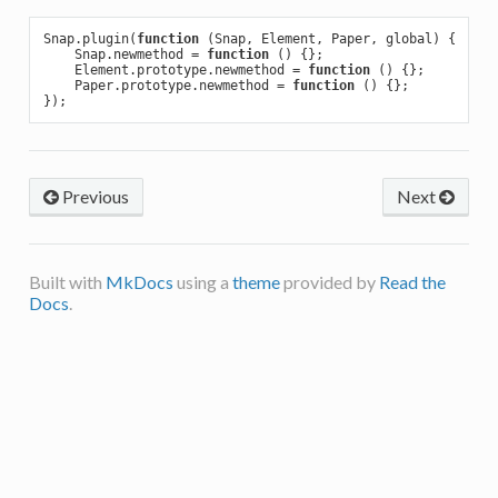
Snap.plugin(
function
(Snap, Element, Paper, global)
{

    Snap.newmethod = 
function
()
{};

    Element.prototype.newmethod = 
function
()
{};

    Paper.prototype.newmethod = 
function
()
{};

Previous
Next
Built with
MkDocs
using a
theme
provided by
Read the
Docs
.