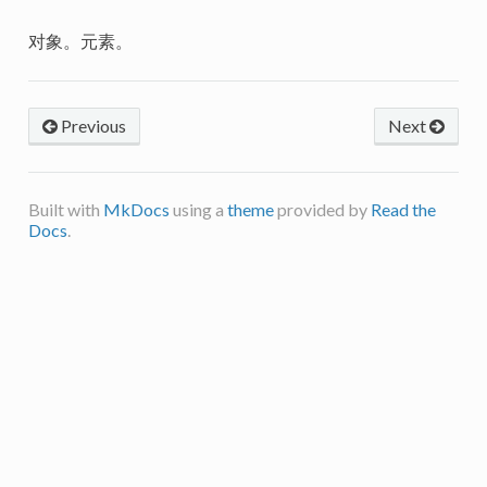
对象。元素。
Previous
Next
Built with
MkDocs
using a
theme
provided by
Read the
Docs
.