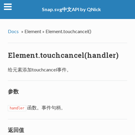
Snap.svg中文API by QNick
Docs
»
Element »
Element.touchcancel()
Element.touchcancel(handler)
给元素添加touchcancel事件。
参数
函数。事件句柄。
handler
返回值