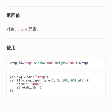
返回值
对象。
元素。
line
使用
<
svg
id
=
"svg"
width
=
"100"
height
=
"100"
>
</
svg
>
var
 svg = Snap(
"#svg"
var
 t1 = svg.paper.line(
5
, 
5
, 
100
, 
60
).attr({

    stroke: 
"#000"
,

    strokeWidth: 
5